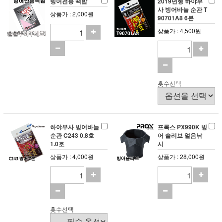
빙어전용 떡밥
2019년형 하야부
사 빙어바늘 순관 T
상품가 : 2,000원
90701A8 6본
상품가 : 4,500원
홋수선택
하야부사 빙어바늘
프록스 PX990K 빙
순관 C243 0.8호
어 슬리브 얼음낚
1.0호
시
상품가 : 4,000원
상품가 : 28,000원
홋수선택