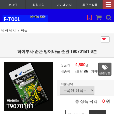
로그인
회원가입
마이페이지
최근본상품
빙 어 낚 시
바늘
0
하야부사 순관 빙어바늘 순관 T90701B1 6본
4,500
상품가
원
배송비
(조건)
지역별
관련상품
제품선택
0
원
총 상품 금액