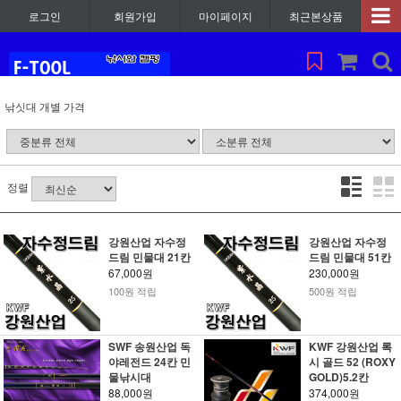
로그인
회원가입
마이페이지
최근본상품
낚싯대 개별 가격
정렬
강원산업 자수정
강원산업 자수정
드림 민물대 21칸
드림 민물대 51칸
67,000원
230,000원
100원 적립
500원 적립
SWF 송원산업 독
KWF 강원산업 록
야레전드 24칸 민
시 골드 52 (ROXY
물낚시대
GOLD)5.2칸
88,000원
374,000원