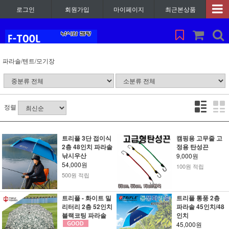
로그인
회원가입
마이페이지
최근본상품
파라솔/텐트/모기장
정렬
트리플 3단 접이식
캠핑용 고무줄 고
2층 48인치 파라솔
정용 탄성끈
낚시우산
9,000원
54,000원
100원 적립
500원 적립
트리플 - 화이트 밀
트리플 통풍 2층
리터리 2층 52인치
파라솔 45인치/48
블랙코팅 파라솔
인치
45,000원