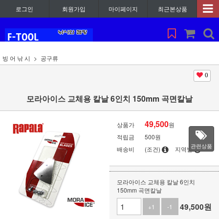
로그인
회원가입
마이페이지
최근본상품
빙 어 낚 시
공구류
0
모라아이스 교체용 칼날 6인치 150mm 곡면칼날
49,500
상품가
원
적립금
500원
관련상품
배송비
(조건)
지역별
모라아이스 교체용 칼날 6인치
150mm 곡면칼날
49,500
원
+1
-1